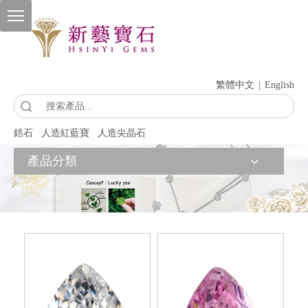
繁體中文
|
English
索
鋯石
人造紅藍寶
人造尖晶石
產品分類