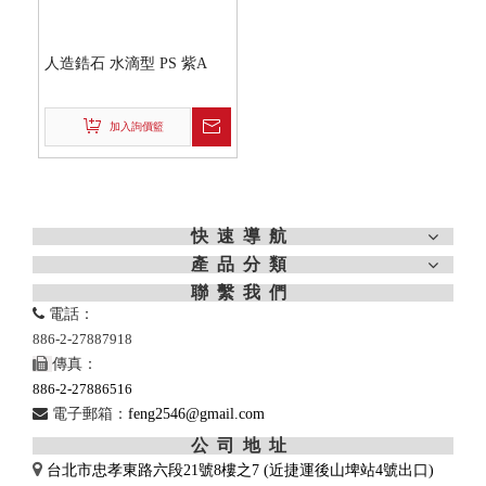
人造鋯石 水滴型 PS 紫A
加入詢價籃
快速導航
產品分類
聯繫我們

電話：
886-2-27887918

傳真：
886-2-27886516

電子郵箱：
feng2546@gmail.com
公司地址

台北市忠孝東路六段21號8樓之7 (近捷運後山埤站4號出口)