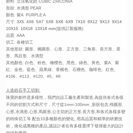
材料: 立法氧化鋯
CUBIC ZIRCONIA
形狀: 水滴形 PEAR
顏色: 紫A PURPLE A
尺寸:
3X5 4X6 5X7 5X8 6X8 6X9 7X10 8X12 9X13 9X14
10X15 10X18 13X18
mm
(提供訂製服務)
品質: AAA
切工: 各種切工
其他形狀: 圓形、橢圓形、心形、正方形、三角形、長方形、星
形、馬目形、水滴型
其他顏色: 白色、粉色、橄欖色、黑色、綠色、黃色、紫A、紫
紅、金色、藍色、蘋果綠、香檳色、石榴色、咖啡色、紅色、
#106、#113、#120、#5、#8
人造鋯石手工切割:
珠寶的創作是多樣性，我們自設工廠生產和製造,為提供各式各樣
不同的切割方式和尺寸，尺寸從1mm-100mm ,形狀包含,楕圓形,
心形,水滴形,心形,馬眼形,公主切的正方形,長方形,和各式各樣多變
的特殊切工等.配合10多種顏色的變化, 用高品質和精準的研磨技
術，換化成萬種的產品,讓設計者在有多樣選擇下發揮最大的設計