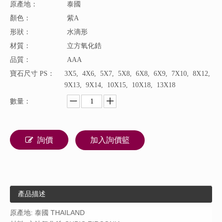
原產地：
泰國
顏色：
紫A
形狀：
水滴形
材質：
立方氧化鋯
品質：
AAA
寶石尺寸 PS：
3X5, 4X6, 5X7, 5X8, 6X8, 6X9, 7X10, 8X12,
9X13, 9X14, 10X15, 10X18, 13X18
數量：
詢價
加入詢價籃
產品描述
原產地:
泰
國 THAILAND