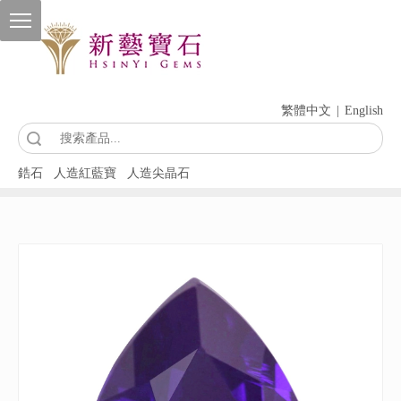
繁體中文
|
English
索
鋯石
人造紅藍寶
人造尖晶石