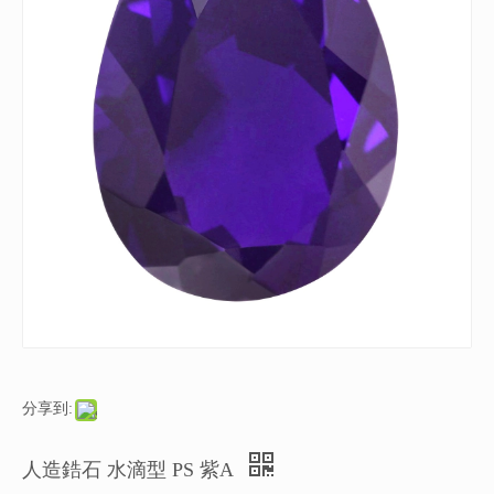
分享到:
人造鋯石 水滴型 PS 紫A