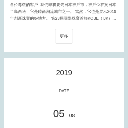
各位尊敬的客戶: 我們即將要去日本神戶市，神戶位在於日本
半島西邊，它是時尚潮流城市之一。 當然，它也是展示2019
年創新珠寶的好地方。 第23屆國際珠寶首飾KOBE（IJK），
將於2019年5月16日至18日在日本神戶市的會議中心舉行。
誠摯邀請您參觀我們的B5-21號展位，了解2019年的創新的珠
更多
寶項目。
2019
DATE
05
- 08