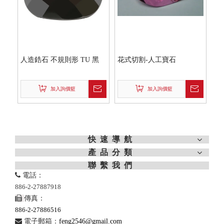
人造鋯石 不規則形 TU 黑
花式切割-人工寶石
加入詢價籃
加入詢價籃
快速導航
產品分類
聯繫我們

電話：
886-2-27887918

傳真：
886-2-27886516

電子郵箱：
feng2546@gmail.com