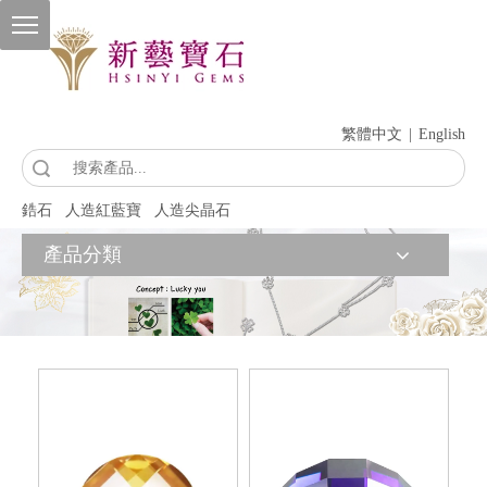
繁體中文
|
English
索
鋯石
人造紅藍寶
人造尖晶石
產品分類