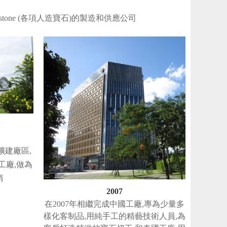
tic stone (各項人造寶石)的製造和供應公司
,擴建廠區,
工廠,做為
銷
2007
在2007年相繼完成中國工廠,專為少量多
樣化客制品,用純手工的精藝技術人員,為