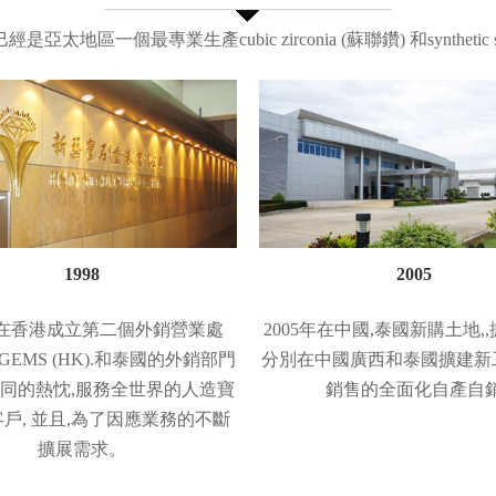
太地區一個最專業生產cubic zirconia (蘇聯鑽) 和
synthe
1998
2005
8年在香港成立第二個外銷營業處
2005年在中國,泰國新購土地,
I GEMS (HK).和泰國的外銷部門
分別在中國廣西和泰國擴建新
同的熱忱,服務全世界的人造寶
銷售的全面化自產自
戶, 並且,為了因應業務的不斷
擴展需求。