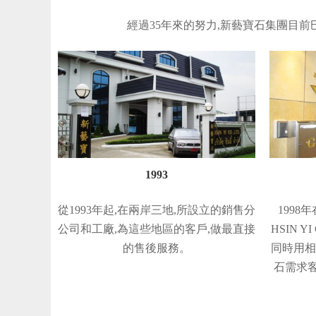
經過35年來的努力,新藝寶石集團目前巳經是亞
1993
從1993年起,在兩岸三地,所設立的銷售分
199
公司和工廠,為這些地區的客戶,做最直接
HSIN Y
的售後服務。
同時用相
石需求客