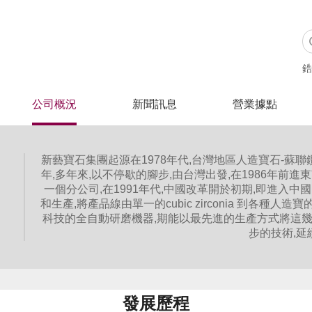
搜索
鋯
公司概況
新聞訊息
營業據點
新藝寶石集團起源在1978年代,台灣地區人造寶石-蘇聯鑽 ( cu
年,多年來,以不停歇的腳步,由台灣出發,在1986年前
一個分公司,在1991年代,中國改革開於初期,即進入
和生產,將產品線由單一的cubic zirconia 到各
科技的全自動研磨機器,期能以最先進的生產方式將這
步的技術,延
發展歷程