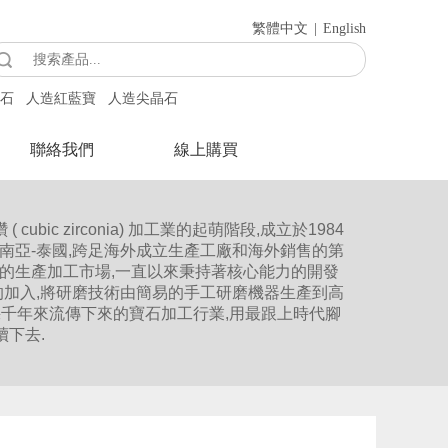
繁體中文
|
English
石
人造紅藍寶
人造尖晶石
聯絡我們
線上購買
bic zirconia) 加工業的起萌階段,成立於1984
進東南亞-泰國,跨足海外成立生產工廠和海外銷售的第
中國的生產加工市場,一直以來秉持著核心能力的開發
種人造寶的加入,將研磨技術由簡易的手工研磨機器生產到高
幾千年來流傳下來的寶石加工行業,用最跟上時代腳
續下去.