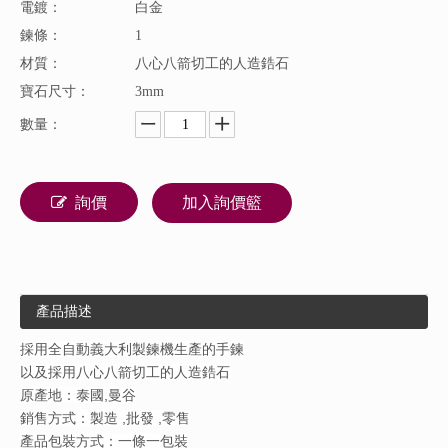
電鍍：
白金
鍊條：
1
材質：
八心八箭切工的人造鋯石
寶石尺寸：
3mm
數量：
詢價
加入詢價籃
產品描述
採用全自動義大利製鍊機生產的手鍊
以及採用八心八箭切工的人造鋯石
原產地：泰國,曼谷
銷售方式：製造 ,批發 ,零售
產品包裝方式：一條一包裝