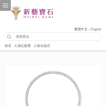
繁體中文
|
English
索
鋯石
人造紅藍寶
人造尖晶石