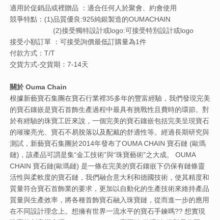
適用於促銷品或裡贈品
：適合任何人於聚會、約會使用
競爭特點：(1)品質優良:925純銀製造的OUMACHAIN
(2)接受獨特設計或logo:可接受特別設計或logo
接受小額訂單
：可接受詢價最低訂購量為1件
付款方式：T/T
交貨方式-交貨期：7-14天
關於 Ouma Chain
根據新藝寶石集團在寶石行業裡35多年的豐富經驗，我們發現完美
的寶石鑲嵌是寶石首飾生產過程中最具有挑戰性且費時的環節。對
於有經驗的珠寶工匠來說，一個完美的寶石鑲嵌包括完美呈現寶石
的璀璨亮光、寶石不易脫落以及配戴的舒適性等。經過長期研究與
測試，新藝寶石集團於2014年發布了OUMA CHAIN​​ 寶石鏈 (歐瑪
鏈)，該產品可謂是集“金工技術”與“珠寶藝術”之大成。 OUMA
CHAIN​​ 寶石鏈(歐瑪鏈) 是一條在完美的寶石鑲嵌下仍保有鏈條靈
活性與柔軟度的寶石鏈，我們融合意大利和德國技術，使其精度和
質量符合寶石首飾業的要求，更加以自動化的生產技術來維持產品
質量與生產效率，將各種首飾寶石融入珠寶鏈，從而進一步的應用
在不同設計理念上。想擁有世界一流水平的寶石手鍊嗎?? 想實現