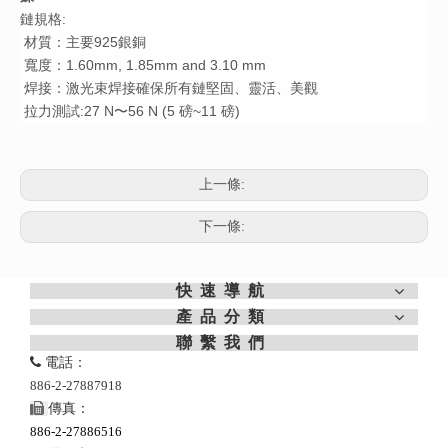
鏈規格:
材質：主要925銀銅
寬度：1.60mm, 1.85mm and 3.10 mm
焊接：激光束焊接確保所有鏈堅固、靈活、美觀
拉力測試:27 N〜56 N (5 磅~11 磅)
上一條:
下一條:
快速導航
產品分類
聯繫我們

電話：
886-2-27887918

傳真：
886-2-27886516