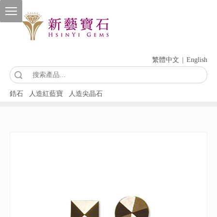
繁體中文
|
English
索
鋯石
人造紅藍寶
人造尖晶石