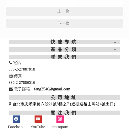
上一條:
下一條:
快速導航
產品分類
聯繫我們

電話：
886-2-27887918

傳真：
886-2-27886516

電子郵箱：
feng2546@gmail.com
公司地址

台北市忠孝東路六段21號8樓之7 (近捷運後山埤站4號出口)
關注我們
Facebook
YouTube
Instagram