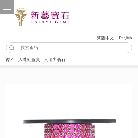
繁體中文
|
English
索
鋯石
人造紅藍寶
人造尖晶石