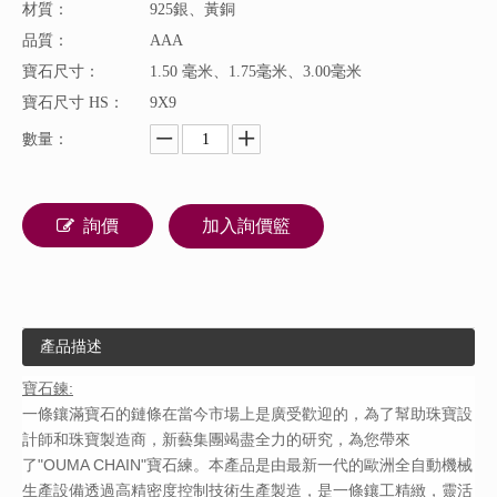
材質：
925銀、黃銅
品質：
AAA
寶石尺寸：
1.50 毫米、1.75毫米、3.00毫米
寶石尺寸 HS：
9X9
數量：
詢價
加入詢價籃
產品描述
寶石鍊:
一條鑲滿寶石的鏈條在當今市場上是廣受歡迎的，為了幫助珠寶設
計師和珠寶製造商，新藝集團竭盡全力的研究，為您帶來
了"OUMA CHAIN"寶石練。本產品是由最新一代的歐洲全自動機械
生產設備透過高精密度控制技術生產製造，是一條鑲工精緻，靈活