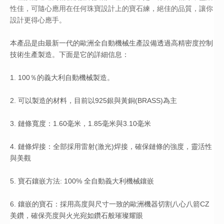
性佳，可隨心應用在任何珠寶設計上的寶石練，絕佳的品質，讓你
設計更得心應手。
本產品是由最新一代的歐洲全自動機械生產設備透過高精密度控制
技術生產製造。下面是它的詳細信息：
1. 100％的義大利自動機械製造。
2. 可以製造的材料，目前以925銀與黃銅(BRASS)為主
3. 鏈條寬度：1.60毫米，1.85毫米與3.10毫米
4. 鏈條焊接：全部採用雷射(激光)焊接，確保鏈條的強度，靈活性
與美觀
5. 寶石鑲嵌方法: 100% 全自動義大利機械鑲嵌
6. 鑲嵌的寶石：採用高度與尺寸一致的歐洲機器切割八心八箭CZ
美鑽，確保亮度與火光宛如鑽石般璀璨耀眼