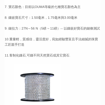
7. 寶石顏色：目前以OUMA等級的七種寶石顏色為主
8. 鑲嵌寶石尺寸：1.50毫米，1.75毫米與3.00毫米
9. 鏈拉力：27N～56 N（5磅 ~ 11磅）-- 以鑲嵌好寶石的鏈條測試
10.重量輕，質感佳，靈活度好，宛如經驗豐富且手法細膩的珠寶
工匠親手打造
11.客制化鑲石,可鑲不同天然寶石或其它寶石.