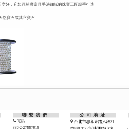
靈活度好，宛如經驗豐富且手法細膩的珠寶工匠親手打造
同天然寶石或其它寶石.
聯繫我們
公司地址

電話：

台北市忠孝東路六段21
886-2-27887918
號8樓之7 (近捷運後山埤