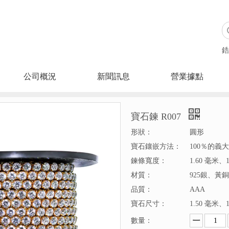
搜索
鋯
公司概況
新聞訊息
營業據點
寶石鍊 R007
形狀：
圓形
寶石鑲嵌方法：
100％的義
鍊條寬度：
1.60 毫米、
材質：
925銀、黃銅
品質：
AAA
寶石尺寸：
1.50 毫米、
數量：