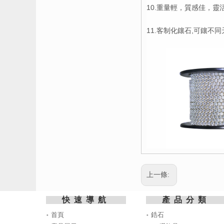
10.重量輕，質感佳，
11.客制化鑲石,可鑲不
上一條:
快速導航
產品分類
首頁
鋯石