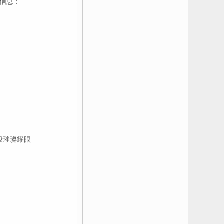
信息：
般璀璨耀眼