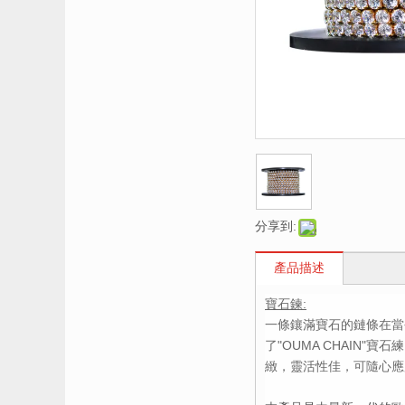
分享到:
產品描述
寶石鍊:
一條鑲滿寶石的鏈條在當
了"OUMA CHAIN
緻，靈活性佳，可隨心應