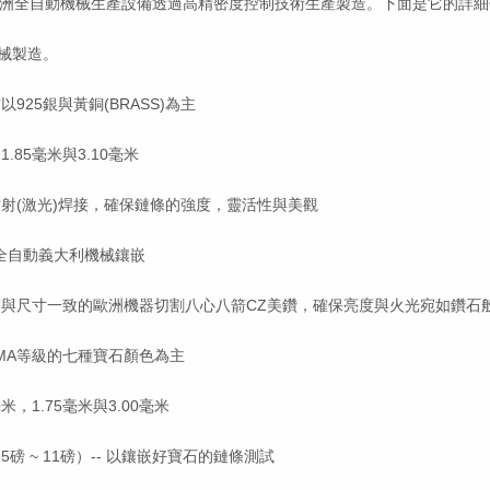
洲全自動機械生產設備透過高精密度控制技術生產製造。下面是它的詳細
機械製造。
以925銀與黃銅(BRASS)為主
1.85毫米與3.10毫米
雷射(激光)焊接，確保鏈條的強度，靈活性與美觀
0% 全自動義大利機械鑲嵌
高度與尺寸一致的歐洲機器切割八心八箭CZ美鑽，確保亮度與火光宛如鑽石
UMA等級的七種寶石顏色為主
米，1.75毫米與3.00毫米
N（5磅 ~ 11磅）-- 以鑲嵌好寶石的鏈條測試