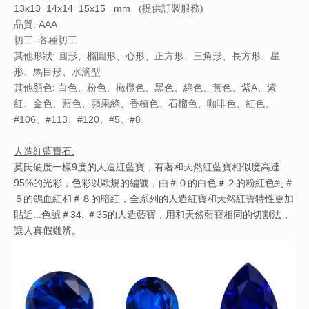
13x13 14x14 15x15
mm
(提供訂製服務)
品質: AAA
切工: 各種切工
其他形狀: 圓形、橢圓形、心形、正方形、三角形、長方形、星
形、馬目形、水滴型
其他顏色: 白色、粉色、橄欖色、黑色、綠色、黃色、紫A、紫
紅、金色、藍色、蘋果綠、香檳色、石榴色、咖啡色、紅色、
#106、#113、#120、#5、#8
人造紅藍寶石:
莫氏硬度一樣9度的人造紅藍寶，有著和天然紅藍寶相似度高達
95%的光彩，色彩以歐規的編號，由＃０的白色＃２的粉紅色到＃
５的鴿血紅和＃８的暗紅，全系列的人造紅寶和天然紅寶特性更加
貼近...色號＃34. ＃35的人造藍寶，用和天然藍寶相同的切割法，
讓人真假難辨。