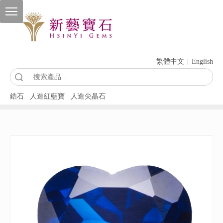
繁體中文
|
English
索
鋯石
人造紅藍寶
人造尖晶石