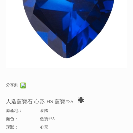
分享到:
人造藍寶石 心形 HS 藍寶#35
原產地：
泰國
顏色：
藍寶#35
形狀：
心形