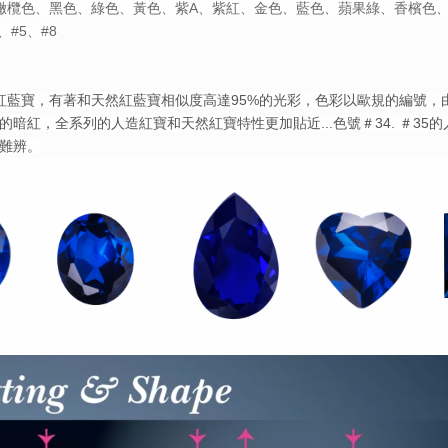
、橄欖色、黑色、綠色、黃色、紫A、紫紅、金色、藍色、蘋果綠、香檳色
、#5、#8
紅藍寶，有著和天然紅藍寶相似度高達95%的光彩，色彩以歐規的編號，
暗紅，全系列的人造紅寶和天然紅寶特性更加貼近...色號＃34. ＃35
難辨。