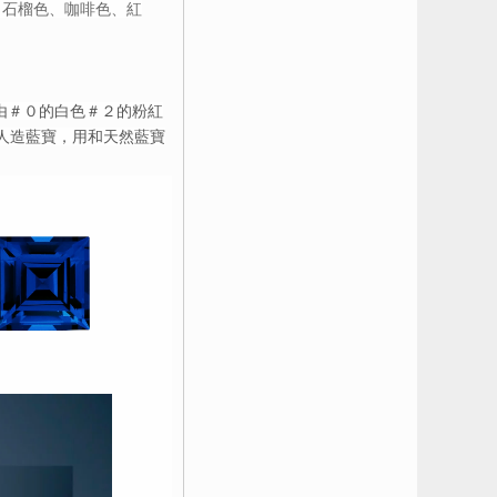
、石榴色、咖啡色、紅
由＃０的白色＃２的粉紅
的人造藍寶，用和天然藍寶