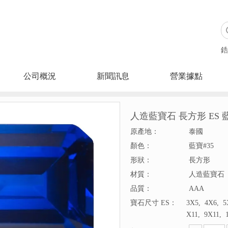
搜索
鋯
公司概況
新聞訊息
營業據點
人造藍寶石 長方形 ES 
原產地：
泰國
顏色：
藍寶#35
形狀：
長方形
材質：
人造藍寶石
品質：
AAA
寶石尺寸 ES：
3X5, 4X6, 5
X11, 9X11, 