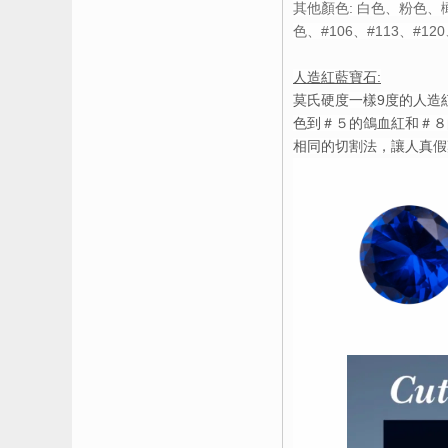
其他顏色: 白色、粉色
色、#106、#113、#120
人造紅藍寶石:
莫氏硬度一樣9度的人造
色到＃５的鴿血紅和＃８的
相同的切割法，讓人真假