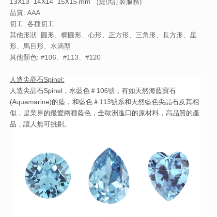
13X13 14X14 15X15
mm
(提供訂製服務)
品質: AAA
切工: 各種切工
其他形狀: 圓形、橢圓形、心形、正方形、三角形、長方形、星
形、馬目形、水滴型
其他顏色: #106、#113、#120
人造尖晶
石Spinel:
人造尖晶石Spinel，水藍色＃106號，有如天然海藍寶石
(Aquamarine)的藍，和藍色＃113號系和天然藍色尖晶石及其相
似，是業界的最愛兩種藍色，全歐洲進口的原材料，高品質的產
品，讓人無可挑剔。