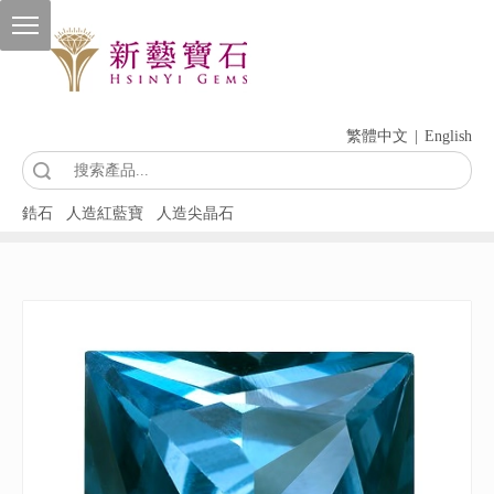
繁體中文
|
English
索
鋯石
人造紅藍寶
人造尖晶石