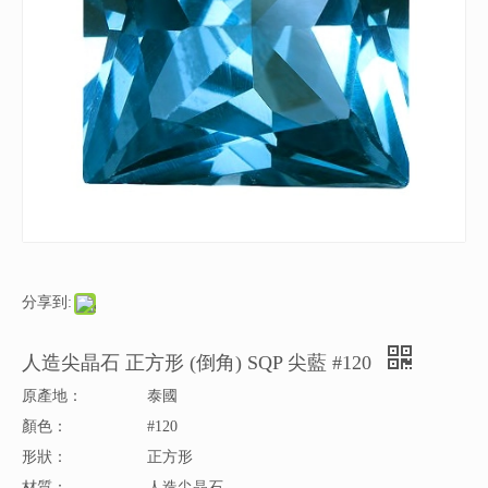
分享到:
人造尖晶石 正方形 (倒角) SQP 尖藍 #120
原產地：
泰國
顏色：
#120
形狀：
正方形
材質：
人造尖晶石