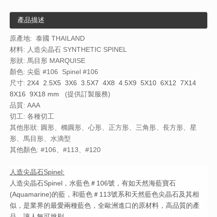
產品描述
原產地:
泰國 THAILAND
材料: 人造尖晶石 SYNTHETIC SPINEL
形狀: 馬目形 MARQUISE
顏色: 尖藍 #106 Spinel #106
尺寸:
2X4 2.5X5 3X6 3.5X7 4X8 4.5X9 5X10 6X12 7X14
8X16 9X18
mm
(提供訂製服務)
品質: AAA
切工: 各種切工
其他形狀: 圓形、橢圓形、心形、正方形、三角形、長方形、星
形、馬目形、水滴型
其他顏色: #106、#113、#120
人造尖晶
石Spinel:
人造尖晶石Spinel，水藍色＃106號，有如天然海藍寶石
(Aquamarine)的藍，和藍色＃113號系和天然藍色尖晶石及其相
似，是業界的最愛兩種藍色，全歐洲進口的原材料，高品質的產
品，讓人無可挑剔。