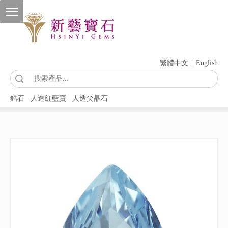
繁體中文
|
English
索
鋯石
人造紅藍寶
人造尖晶石