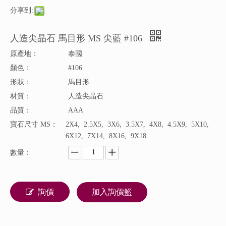
分享到:
人造尖晶石 馬目形 MS 尖藍 #106
原產地：
泰國
顏色：
#106
形狀：
馬目形
材質：
人造尖晶石
品質：
AAA
寶石尺寸 MS：
2X4, 2.5X5, 3X6, 3.5X7, 4X8, 4.5X9, 5X10,
6X12, 7X14, 8X16, 9X18
數量：
詢價
加入詢價籃